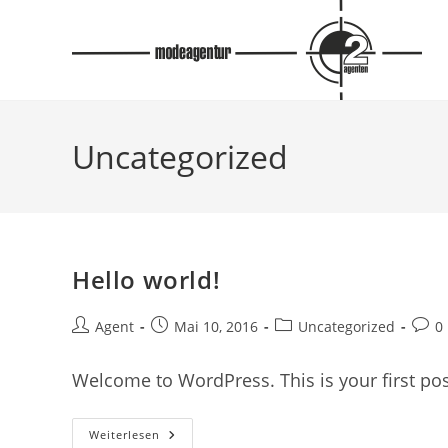
Zum
Inhalt
springen
Uncategorized
Hello world!
Beitrags-
Beitrag
Beitrags-
Beitr
Agent
Mai 10, 2016
Uncategorized
0
Autor:
veröffentlicht:
Kategorie:
Komm
Welcome to WordPress. This is your first post.
Hello
Weiterlesen